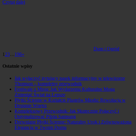
Czytaj dalej
Dom i Ogród
Stronicowanie
Następne
1
2
3
…
196
»
wpisy
wpisów
Ostatnie wpisy
Jak wyłączyć irytujący pasek informacyjny w telewizorze
Thomson – kompletny przewodnik
Festiwale z Misją: Jak Wydarzenia Kulturalne Mogą
Zmieniać Świat na Lepsze
Płytki Ścienne w Kształcie Plastrów Miodu: Rewolucja w
Designie Wnętrz
Kompleksowy Przewodnik: Jak Skutecznie Połączyć i
Optymalizować Pilota Samsung
Drewniane Płytki Ścienne: Naturalny Urok i Zrównoważona
Elegancja w Twoim Domu