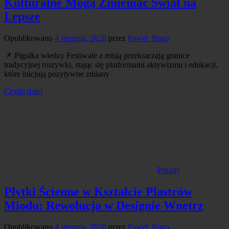
Kulturalne Mogą Zmieniać Świat na
Lepsze
Opublikowano
4 sierpnia, 2026
przez
Pawel_Bozo
📌 Pigułka wiedzy Festiwale z misją przekraczają granice
tradycyjnej rozrywki, stając się platformami aktywizmu i edukacji,
które inicjują pozytywne zmiany
Czytaj dalej
Porady
Płytki Ścienne w Kształcie Plastrów
Miodu: Rewolucja w Designie Wnętrz
Opublikowano
4 sierpnia, 2026
przez
Pawel_Bozo