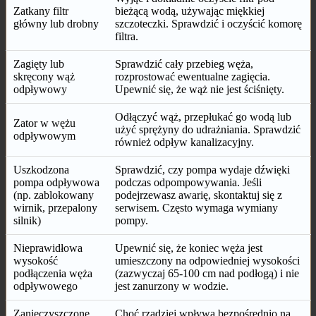
Zatkany filtr
bieżącą wodą, używając miękkiej
główny lub drobny
szczoteczki. Sprawdzić i oczyścić komorę
filtra.
Zagięty lub
Sprawdzić cały przebieg węża,
skręcony wąż
rozprostować ewentualne zagięcia.
odpływowy
Upewnić się, że wąż nie jest ściśnięty.
Odłączyć wąż, przepłukać go wodą lub
Zator w wężu
użyć sprężyny do udrażniania. Sprawdzić
odpływowym
również odpływ kanalizacyjny.
Uszkodzona
Sprawdzić, czy pompa wydaje dźwięki
pompa odpływowa
podczas odpompowywania. Jeśli
(np. zablokowany
podejrzewasz awarię, skontaktuj się z
wirnik, przepalony
serwisem. Często wymaga wymiany
silnik)
pompy.
Nieprawidłowa
Upewnić się, że koniec węża jest
wysokość
umieszczony na odpowiedniej wysokości
podłączenia węża
(zazwyczaj 65-100 cm nad podłogą) i nie
odpływowego
jest zanurzony w wodzie.
Zanieczyszczone
Choć rzadziej wpływa bezpośrednio na