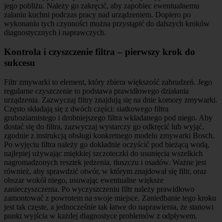
jego pobliżu. Należy go zakręcić, aby zapobiec ewentualnemu
zalaniu kuchni podczas pracy nad urządzeniem. Dopiero po
wykonaniu tych czynności można przystąpić do dalszych kroków
diagnostycznych i naprawczych.
Kontrola i czyszczenie filtra – pierwszy krok do
sukcesu
Filtr zmywarki to element, który zbiera większość zabrudzeń. Jego
regularne czyszczenie to podstawa prawidłowego działania
urządzenia. Zazwyczaj filtry znajdują się na dnie komory zmywarki.
Często składają się z dwóch części: siatkowego filtra
gruboziarnistego i drobniejszego filtra wkładanego pod niego. Aby
dostać się do filtra, zazwyczaj wystarczy go odkręcić lub wyjąć,
zgodnie z instrukcją obsługi konkretnego modelu zmywarki Bosch.
Po wyjęciu filtra należy go dokładnie oczyścić pod bieżącą wodą,
najlepiej używając miękkiej szczoteczki do usunięcia wszelkich
nagromadzonych resztek jedzenia, tłuszczu i osadów. Ważne jest
również, aby sprawdzić otwór, w którym znajdował się filtr, oraz
obszar wokół niego, usuwając ewentualne większe
zanieczyszczenia. Po wyczyszczeniu filtr należy prawidłowo
zamontować z powrotem na swoje miejsce. Zaniedbanie tego kroku
jest tak częste, a jednocześnie tak łatwe do naprawienia, że stanowi
punkt wyjścia w każdej diagnostyce problemów z odpływem.