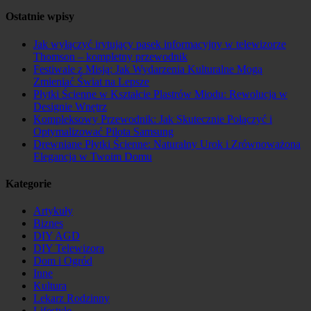
Ostatnie wpisy
Jak wyłączyć irytujący pasek informacyjny w telewizorze
Thomson – kompletny przewodnik
Festiwale z Misją: Jak Wydarzenia Kulturalne Mogą
Zmieniać Świat na Lepsze
Płytki Ścienne w Kształcie Plastrów Miodu: Rewolucja w
Designie Wnętrz
Kompleksowy Przewodnik: Jak Skutecznie Połączyć i
Optymalizować Pilota Samsung
Drewniane Płytki Ścienne: Naturalny Urok i Zrównoważona
Elegancja w Twoim Domu
Kategorie
Artykuły
Biznes
DIY AGD
DIY Telewizora
Dom i Ogród
Inne
Kultura
Lekarz Rodzinny
Lifestyle