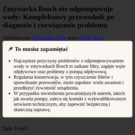
Zmywarka Bosch nie odpompowuje
wody: Kompleksowy przewodnik po
diagnozie i rozwiązaniu problemu
Opublikowano
12 kwietnia, 2026
przez
Pawel_Bozo
📌 To musisz zapamiętać
Najczęstsze przyczyny problemów z odpompowywaniem
wody w zmywarkach Bosch to zatkane filtry, zagięte węże
odpływowe oraz problemy z pompą odpływową.
Regularna konserwacja, w tym czyszczenie filtrów i
sprawdzanie przewodów, może zapobiec wielu awariom i
przedłużyć żywotność urządzenia.
W przypadku stwierdzenia poważniejszych usterek, takich
jak awaria pompy, zaleca się kontakt z wykwalifikowanym
serwisem technicznym, aby zapewnić bezpieczną i
skuteczną naprawę.
Spis Tresci