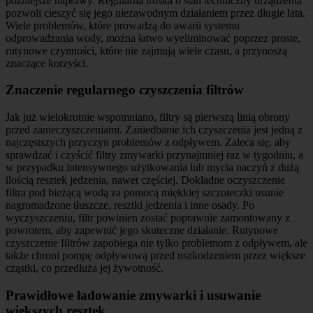
późniejsze naprawy. Regularna troska o stan techniczny urządzenia
pozwoli cieszyć się jego niezawodnym działaniem przez długie lata.
Wiele problemów, które prowadzą do awarii systemu
odprowadzania wody, można łatwo wyeliminować poprzez proste,
rutynowe czynności, które nie zajmują wiele czasu, a przynoszą
znaczące korzyści.
Znaczenie regularnego czyszczenia filtrów
Jak już wielokrotnie wspomniano, filtry są pierwszą linią obrony
przed zanieczyszczeniami. Zaniedbanie ich czyszczenia jest jedną z
najczęstszych przyczyn problemów z odpływem. Zaleca się, aby
sprawdzać i czyścić filtry zmywarki przynajmniej raz w tygodniu, a
w przypadku intensywnego użytkowania lub mycia naczyń z dużą
ilością resztek jedzenia, nawet częściej. Dokładne oczyszczenie
filtra pod bieżącą wodą za pomocą miękkiej szczoteczki usunie
nagromadzone tłuszcze, resztki jedzenia i inne osady. Po
wyczyszczeniu, filtr powinien zostać poprawnie zamontowany z
powrotem, aby zapewnić jego skuteczne działanie. Rutynowe
czyszczenie filtrów zapobiega nie tylko problemom z odpływem, ale
także chroni pompę odpływową przed uszkodzeniem przez większe
cząstki, co przedłuża jej żywotność.
Prawidłowe ładowanie zmywarki i usuwanie
większych resztek