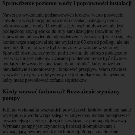
Sprawdzenie poziomu wody i poprawności instalacji
Nawet po wykonaniu podstawowych kroków, warto poświęcić
chwilę na weryfikację poprawności instalacji całego systemu
odprowadzania wody. Upewnij się, że wąż odpływowy nie jest
podłączony zbyt głęboko do rury kanalizacyjnej (powinno być
zapewnione odpowiednie odpowietrzenie, zazwyczaj zaleca się, aby
koniec węża znajdował się nie wyżej niż 65 cm od podłogi, ale nie
niżej niż 30 cm, oraz nie był zanurzony w wodzie w syfonie).
Sprawdź również, czy syfon pod zlewem, do którego podłączony
jest wąż, nie jest zatkany. Czasami problemem może być również
podłączenie węża do kanalizacji typu 'trójnik’, który może być
niewłaściwie zamontowany i blokować przepływ. Warto również
sprawdzić, czy wąż odpływowy nie jest podłączony do systemu,
który może powodować cofanie się ścieków.
Kiedy wezwać fachowca? Rozważenie wymiany
pompy
Jeśli po wykonaniu wszystkich powyższych kroków problem nadal
występuje, a woda wciąż zalega w zmywarce, można podejrzewać
poważniejszą usterkę, najczęściej związaną z pompą odpływową.
Wymiana pompy jest czynnością bardziej skomplikowaną i
wymagającą pewnej wiedzy technicznej. Pompa znajduje się