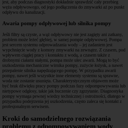
jest, aby podczas diagnostyki dokładnie sprawdzić cały przebieg
węża odpływowego, od jego podłączenia do zmywarki aż po punkt
odpływu do kanalizacji.
Awaria pompy odpływowej lub silnika pompy
Jeśli filtry są czyste, a wąż odpływowy nie jest zagięty ani zatkany,
problem może leżeć głębiej, w samej pompie odpływowej. Pompa
jest sercem systemu odprowadzania wody – jej zadaniem jest
wypchnięcie wody z komory zmywarki na zewnątrz. Z czasem, pod
wpływem ciągłej pracy i kontaktu z wodą, a czasem także z
drobnymi ciałami stałymi, pompa może ulec awarii. Mogą to być
uszkodzenia mechaniczne wirnika pompy, zużycie łożysk, a nawet
przepalenie silnika napędzającego pompę. W przypadku awarii
pompy, nawet jeśli wszystkie inne elementy systemu są sprawne,
woda nie zostanie usunięta. Charakterystycznym objawem może
być brak dźwięku pracy pompy podczas fazy odpompowywania lub
nietypowe odgłosy, takie jak buczenie czy zgrzytanie. Diagnostyka
pompy wymaga pewnej wiedzy technicznej i ostrożności, dlatego w
przypadku podejrzenia jej uszkodzenia, często zaleca się kontakt z
profesjonalnym serwisem.
Kroki do samodzielnego rozwiązania
problemu z odpompowywaniem wody