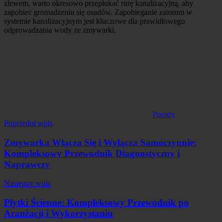
zlewem, warto okresowo przepłukać rurę kanalizacyjną, aby
zapobiec gromadzeniu się osadów. Zapobieganie zatorom w
systemie kanalizacyjnym jest kluczowe dla prawidłowego
odprowadzania wody ze zmywarki.
Porady
Nawigacja
Poprzedni wpis
wpisu
Zmywarka Włącza Się i Wyłącza Samoczynnie:
Kompleksowy Przewodnik Diagnostyczny i
Naprawczy
Następny wpis
Płytki Ścienne: Kompleksowy Przewodnik po
Aranżacji i Wykorzystaniu