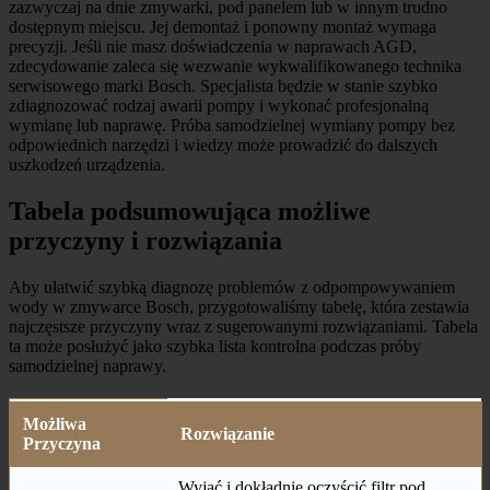
zazwyczaj na dnie zmywarki, pod panelem lub w innym trudno
dostępnym miejscu. Jej demontaż i ponowny montaż wymaga
precyzji. Jeśli nie masz doświadczenia w naprawach AGD,
zdecydowanie zaleca się wezwanie wykwalifikowanego technika
serwisowego marki Bosch. Specjalista będzie w stanie szybko
zdiagnozować rodzaj awarii pompy i wykonać profesjonalną
wymianę lub naprawę. Próba samodzielnej wymiany pompy bez
odpowiednich narzędzi i wiedzy może prowadzić do dalszych
uszkodzeń urządzenia.
Tabela podsumowująca możliwe
przyczyny i rozwiązania
Aby ułatwić szybką diagnozę problemów z odpompowywaniem
wody w zmywarce Bosch, przygotowaliśmy tabelę, która zestawia
najczęstsze przyczyny wraz z sugerowanymi rozwiązaniami. Tabela
ta może posłużyć jako szybka lista kontrolna podczas próby
samodzielnej naprawy.
Możliwa
Rozwiązanie
Przyczyna
Wyjąć i dokładnie oczyścić filtr pod