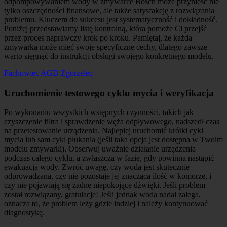
odpompowywaniem wody w zmywarce Bosch może przynieść nie
tylko oszczędności finansowe, ale także satysfakcję z rozwiązania
problemu. Kluczem do sukcesu jest systematyczność i dokładność.
Poniżej przedstawiamy listę kontrolną, która pomoże Ci przejść
przez proces naprawczy krok po kroku. Pamiętaj, że każda
zmywarka może mieć swoje specyficzne cechy, dlatego zawsze
warto sięgnąć do instrukcji obsługi swojego konkretnego modelu.
Fachowiec AGD Zgorzelec
Uruchomienie testowego cyklu mycia i weryfikacja
Po wykonaniu wszystkich wstępnych czynności, takich jak
czyszczenie filtra i sprawdzenie węża odpływowego, nadszedł czas
na przetestowanie urządzenia. Najlepiej uruchomić krótki cykl
mycia lub sam cykl płukania (jeśli taka opcja jest dostępna w Twoim
modelu zmywarki). Obserwuj uważnie działanie urządzenia
podczas całego cyklu, a zwłaszcza w fazie, gdy powinna nastąpić
ewakuacja wody. Zwróć uwagę, czy woda jest skutecznie
odprowadzana, czy nie pozostaje jej znacząca ilość w komorze, i
czy nie pojawiają się żadne niepokojące dźwięki. Jeśli problem
został rozwiązany, gratulacje! Jeśli jednak woda nadal zalega,
oznacza to, że problem leży gdzie indziej i należy kontynuować
diagnostykę.