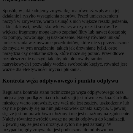
Sposób, w jaki ładujemy zmywarkę, ma również wpływ na jej
działanie i ryzyko wystąpienia zatorów. Przed umieszczeniem
naczyń w zmywarce, warto usunąć z nich większe resztki jedzenia,
takie jak kości, pestki, skrawki warzyw czy resztki sosów. Te
większe fragmenty mogą łatwo zapchać filtry lub nawet dostać się
do pompy, powodując jej uszkodzenie. Należy również unikać
umieszczania w zmywarce przedmiotów, które nie są przeznaczone
do mycia w tym urządzeniu, takich jak drewniane łyżki, ostre
narzędzia czy delikatne szkło, które może się potłuc. Prawidłowe
rozmieszczenie naczyń, tak aby nie blokowały ramion
natryskowych i pozwalały wodzie swobodnie krążyć, również jest
ważne dla efektywności mycia i płukania.
Kontrola węża odpływowego i punktu odpływu
Regularna kontrola stanu technicznego węża odpływowego oraz
miejsca jego podłączenia do kanalizacji jest równie ważna. Co kilka
miesięcy warto sprawdzić, czy wąż nie jest zagięty, uszkodzony lub
czy nie pojawiły się na nim jakiekolwiek oznaki zużycia. Upewnij
się, że jest on prawidłowo ułożony i nie jest narażony na zgniecenie.
Należy również zwrócić uwagę na punkt odpływu do kanalizacji.
Upewnij się, że jest on drożny, a syfon nie jest zatkany. W
przypadku, gdy zmywarka jest podłączona do odpływu pod