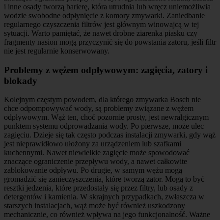
i inne osady tworzą barierę, która utrudnia lub wręcz uniemożliwia
wodzie swobodne odpłynięcie z komory zmywarki. Zaniedbanie
regularnego czyszczenia filtrów jest głównym winowajcą w tej
sytuacji. Warto pamiętać, że nawet drobne ziarenka piasku czy
fragmenty nasion mogą przyczynić się do powstania zatoru, jeśli filtr
nie jest regularnie konserwowany.
Problemy z wężem odpływowym: zagięcia, zatory i
blokady
Kolejnym częstym powodem, dla którego zmywarka Bosch nie
chce odpompowywać wody, są problemy związane z wężem
odpływowym. Wąż ten, choć pozornie prosty, jest newralgicznym
punktem systemu odprowadzania wody. Po pierwsze, może ulec
zagięciu. Dzieje się tak często podczas instalacji zmywarki, gdy wąż
jest nieprawidłowo ułożony za urządzeniem lub szafkami
kuchennymi. Nawet niewielkie zagięcie może spowodować
znaczące ograniczenie przepływu wody, a nawet całkowite
zablokowanie odpływu. Po drugie, w samym wężu mogą
gromadzić się zanieczyszczenia, które tworzą zator. Mogą to być
resztki jedzenia, które przedostały się przez filtry, lub osady z
detergentów i kamienia. W skrajnych przypadkach, zwłaszcza w
starszych instalacjach, wąż może być również uszkodzony
mechanicznie, co również wpływa na jego funkcjonalność. Ważne