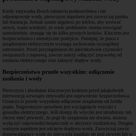
Kiedy zmywarka Bosch odmawia posłuszeństwa i nie
odpompowuje wody, pierwszym impulsem jest zazwyczaj panika
lub frustracja. Jednak zanim sięgniesz po telefon, aby wezwać
serwis, warto wiedzieć, że wiele problemów można rozwiązać
samodzielnie, stosując się do kilku prostych kroków. Kluczem jest
bezpieczeństwo i metodyczne podejście. Pamiętaj, że praca z
urządzeniem elektrycznym wymaga zachowania szczególnej
ostrożności. Przed przystąpieniem do jakichkolwiek czynności
związanych z naprawą, zawsze należy odłączyć zmywarkę od
zasilania elektrycznego oraz zakręcić dopływ wody.
Bezpieczeństwo przede wszystkim: odłączenie
zasilania i wody
Pierwszym i absolutnie kluczowym krokiem przed jakąkolwiek
interwencją wewnątrz zmywarki jest zapewnienie bezpieczeństwa.
Oznacza to przede wszystkim odłączenie urządzenia od źródła
prądu. Najprostszym sposobem jest wyciągnięcie wtyczki z
gniazdka elektrycznego. Jeśli dostęp do wtyczki jest utrudniony lub
chcesz mieć pewność, że prąd do urządzenia nie dociera, możesz
wyłączyć odpowiedni bezpiecznik w skrzynce rozdzielczej. Drugim
ważnym aspektem jest odcięcie dopływu wody. Zazwyczaj zawór
doprowadzający wodę do zmywarki znajduje się pod zlewem lub w