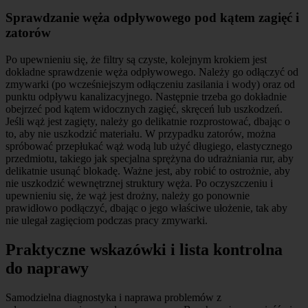
Sprawdzanie węża odpływowego pod kątem zagięć i
zatorów
Po upewnieniu się, że filtry są czyste, kolejnym krokiem jest
dokładne sprawdzenie węża odpływowego. Należy go odłączyć od
zmywarki (po wcześniejszym odłączeniu zasilania i wody) oraz od
punktu odpływu kanalizacyjnego. Następnie trzeba go dokładnie
obejrzeć pod kątem widocznych zagięć, skręceń lub uszkodzeń.
Jeśli wąż jest zagięty, należy go delikatnie rozprostować, dbając o
to, aby nie uszkodzić materiału. W przypadku zatorów, można
spróbować przepłukać wąż wodą lub użyć długiego, elastycznego
przedmiotu, takiego jak specjalna sprężyna do udrażniania rur, aby
delikatnie usunąć blokadę. Ważne jest, aby robić to ostrożnie, aby
nie uszkodzić wewnętrznej struktury węża. Po oczyszczeniu i
upewnieniu się, że wąż jest drożny, należy go ponownie
prawidłowo podłączyć, dbając o jego właściwe ułożenie, tak aby
nie ulegał zagięciom podczas pracy zmywarki.
Praktyczne wskazówki i lista kontrolna
do naprawy
Samodzielna diagnostyka i naprawa problemów z