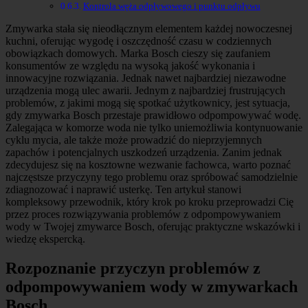
Kontrola węża odpływowego i punktu odpływu
Zmywarka stała się nieodłącznym elementem każdej nowoczesnej
kuchni, oferując wygodę i oszczędność czasu w codziennych
obowiązkach domowych. Marka Bosch cieszy się zaufaniem
konsumentów ze względu na wysoką jakość wykonania i
innowacyjne rozwiązania. Jednak nawet najbardziej niezawodne
urządzenia mogą ulec awarii. Jednym z najbardziej frustrujących
problemów, z jakimi mogą się spotkać użytkownicy, jest sytuacja,
gdy zmywarka Bosch przestaje prawidłowo odpompowywać wodę.
Zalegająca w komorze woda nie tylko uniemożliwia kontynuowanie
cyklu mycia, ale także może prowadzić do nieprzyjemnych
zapachów i potencjalnych uszkodzeń urządzenia. Zanim jednak
zdecydujesz się na kosztowne wezwanie fachowca, warto poznać
najczęstsze przyczyny tego problemu oraz spróbować samodzielnie
zdiagnozować i naprawić usterkę. Ten artykuł stanowi
kompleksowy przewodnik, który krok po kroku przeprowadzi Cię
przez proces rozwiązywania problemów z odpompowywaniem
wody w Twojej zmywarce Bosch, oferując praktyczne wskazówki i
wiedzę ekspercką.
Rozpoznanie przyczyn problemów z
odpompowywaniem wody w zmywarkach
Bosch