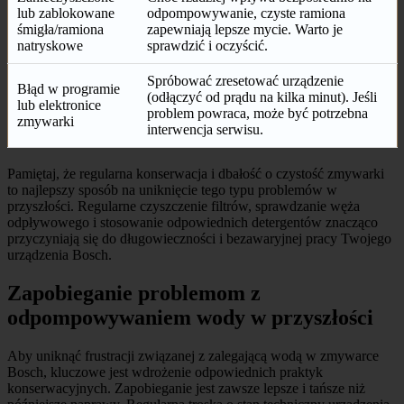
lub zablokowane
odpompowywanie, czyste ramiona
śmigła/ramiona
zapewniają lepsze mycie. Warto je
natryskowe
sprawdzić i oczyścić.
Spróbować zresetować urządzenie
Błąd w programie
(odłączyć od prądu na kilka minut). Jeśli
lub elektronice
problem powraca, może być potrzebna
zmywarki
interwencja serwisu.
Pamiętaj, że regularna konserwacja i dbałość o czystość zmywarki
to najlepszy sposób na uniknięcie tego typu problemów w
przyszłości. Regularne czyszczenie filtrów, sprawdzanie węża
odpływowego i stosowanie odpowiednich detergentów znacząco
przyczyniają się do długowieczności i bezawaryjnej pracy Twojego
urządzenia Bosch.
Zapobieganie problemom z
odpompowywaniem wody w przyszłości
Aby uniknąć frustracji związanej z zalegającą wodą w zmywarce
Bosch, kluczowe jest wdrożenie odpowiednich praktyk
konserwacyjnych. Zapobieganie jest zawsze lepsze i tańsze niż