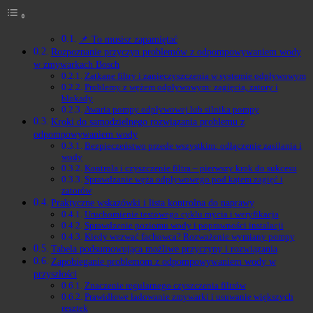
📌 To musisz zapamiętać
Rozpoznanie przyczyn problemów z odpompowywaniem wody
w zmywarkach Bosch
Zatkane filtry i zanieczyszczenia w systemie odpływowym
Problemy z wężem odpływowym: zagięcia, zatory i
blokady
Awaria pompy odpływowej lub silnika pompy
Kroki do samodzielnego rozwiązania problemu z
odpompowywaniem wody
Bezpieczeństwo przede wszystkim: odłączenie zasilania i
wody
Kontrola i czyszczenie filtra – pierwszy krok do sukcesu
Sprawdzanie węża odpływowego pod kątem zagięć i
zatorów
Praktyczne wskazówki i lista kontrolna do naprawy
Uruchomienie testowego cyklu mycia i weryfikacja
Sprawdzenie poziomu wody i poprawności instalacji
Kiedy wezwać fachowca? Rozważenie wymiany pompy
Tabela podsumowująca możliwe przyczyny i rozwiązania
Zapobieganie problemom z odpompowywaniem wody w
przyszłości
Znaczenie regularnego czyszczenia filtrów
Prawidłowe ładowanie zmywarki i usuwanie większych
resztek