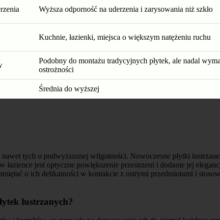
rzenia
Wyższa odporność na uderzenia i zarysowania niż szkło
Kuchnie, łazienki, miejsca o większym natężeniu ruchu
Podobny do montażu tradycyjnych płytek, ale nadal wym
w
ostrożności
Średnia do wyższej
, nawet tych o podwyższonej wilgotności. Nowoczesne płytki lustrzane
 łazience jest optyczne powiększenie przestrzeni i dodanie jej elegancj
pamiętać o ich delikatności w kontakcie z ostrymi przedmiotami i stoso
płytek lustrzanych?