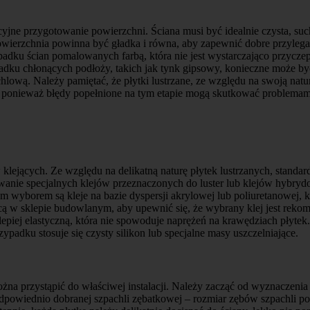
fekcyjne przygotowanie powierzchni. Ściana musi być idealnie czysta, su
ć. Powierzchnia powinna być gładka i równa, aby zapewnić dobre przyle
adku ścian pomalowanych farbą, która nie jest wystarczająco przyczep
dku chłonących podłoży, takich jak tynk gipsowy, konieczne może być
lową. Należy pamiętać, że płytki lustrzane, ze względu na swoją naturę
 ponieważ błędy popełnione na tym etapie mogą skutkować problemam
lejących. Ze względu na delikatną naturę płytek lustrzanych, standa
anie specjalnych klejów przeznaczonych do luster lub klejów hybrydow
wyborem są kleje na bazie dyspersji akrylowej lub poliuretanowej, kt
ą w sklepie budowlanym, aby upewnić się, że wybrany klej jest rekom
epiej elastyczną, która nie spowoduje naprężeń na krawędziach płytek
padku stosuje się czysty silikon lub specjalne masy uszczelniające.
na przystąpić do właściwej instalacji. Należy zacząć od wyznaczenia
dpowiednio dobranej szpachli zębatkowej – rozmiar zębów szpachli po