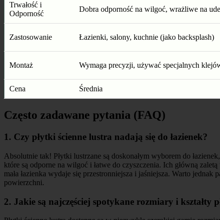
Trwałość i
Dobra odporność na wilgoć, wrażliwe na ude
Odporność
Zastosowanie
Łazienki, salony, kuchnie (jako backsplash)
Montaż
Wymaga precyzji, używać specjalnych klejó
Cena
Średnia
Często zadawane pytania (FAQ)
1. Czy płytki ścienne lustra nadają się do łazienek?
Absolutnie tak! Płytki lustrzane są doskonałym wyborem do łazienek
które są odporne na wilgoć i łatwe do czyszczenia. Ich główną zaletą w
mała łazienka wydaje się przestronniejsza i jaśniejsza. Warto jednak 
powierzchni.
2. Jakie są najczęściej spotykane rozmiary i kształty 