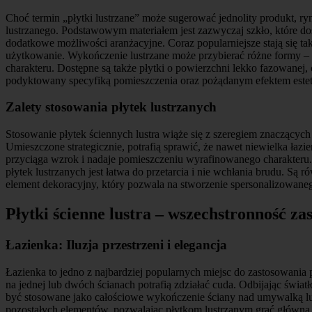
Choć termin „płytki lustrzane” może sugerować jednolity produkt, ry
lustrzanego. Podstawowym materiałem jest zazwyczaj szkło, które dos
dodatkowe możliwości aranżacyjne. Coraz popularniejsze stają się ta
użytkowanie. Wykończenie lustrzane może przybierać różne formy – od
charakteru. Dostępne są także płytki o powierzchni lekko fazowanej,
podyktowany specyfiką pomieszczenia oraz pożądanym efektem este
Zalety stosowania płytek lustrzanych
Stosowanie płytek ściennych lustra wiąże się z szeregiem znaczących
Umieszczone strategicznie, potrafią sprawić, że nawet niewielka łazi
przyciąga wzrok i nadaje pomieszczeniu wyrafinowanego charakteru. 
płytek lustrzanych jest łatwa do przetarcia i nie wchłania brudu. Są
element dekoracyjny, który pozwala na stworzenie spersonalizowaneg
Płytki ścienne lustra – wszechstronność z
Łazienka: Iluzja przestrzeni i elegancja
Łazienka to jedno z najbardziej popularnych miejsc do zastosowania p
na jednej lub dwóch ścianach potrafią zdziałać cuda. Odbijając świat
być stosowane jako całościowe wykończenie ściany nad umywalką lub
pozostałych elementów, pozwalając płytkom lustrzanym grać główną 