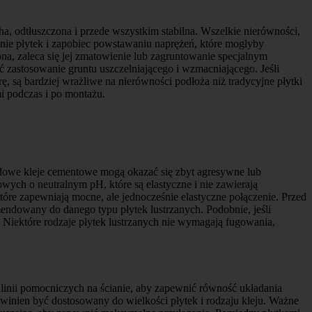
cha, odtłuszczona i przede wszystkim stabilna. Wszelkie nierówności,
ganie płytek i zapobiec powstawaniu naprężeń, które mogłyby
na, zaleca się jej zmatowienie lub zagruntowanie specjalnym
 zastosowanie gruntu uszczelniającego i wzmacniającego. Jeśli
, są bardziej wrażliwe na nierówności podłoża niż tradycyjne płytki
i podczas i po montażu.
rdowe kleje cementowe mogą okazać się zbyt agresywne lub
ych o neutralnym pH, które są elastyczne i nie zawierają
óre zapewniają mocne, ale jednocześnie elastyczne połączenie. Przed
endowany do danego typu płytek lustrzanych. Podobnie, jeśli
. Niektóre rodzaje płytek lustrzanych nie wymagają fugowania,
 linii pomocniczych na ścianie, aby zapewnić równość układania
winien być dostosowany do wielkości płytek i rodzaju kleju. Ważne