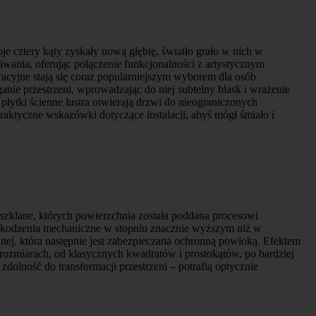
e cztery kąty zyskały nową głębię, światło grało w nich w
kiwania, oferując połączenie funkcjonalności z artystycznym
racyjne stają się coraz popularniejszym wyborem dla osób
ganie przestrzeni, wprowadzając do niej subtelny blask i wrażenie
płytki ścienne lustra otwierają drzwi do nieograniczonych
raktyczne wskazówki dotyczące instalacji, abyś mógł śmiało i
b szklane, których powierzchnia została poddana procesowi
a uszkodzenia mechaniczne w stopniu znacznie wyższym niż w
jnej, która następnie jest zabezpieczana ochronną powłoką. Efektem
i rozmiarach, od klasycznych kwadratów i prostokątów, po bardziej
dolność do transformacji przestrzeni – potrafią optycznie