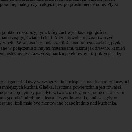
porannej toalety czy makijażu jest po prostu nieocenione. Płytki
lnym punktem dekoracyjnym, który zachwyci każdego gościa.
namiczną grę świateł i cieni. Alternatywnie, można stworzyć
 wnęki. W salonach o mniejszej ilości naturalnego światła, płytki
owane w połączeniu z innymi materiałami, takimi jak drewno, kamień
nt lustrzany jest zazwyczaj bardziej efektowny niż pokrycie całej
 jako elegancki i łatwy w czyszczeniu backsplash nad blatem roboczym i
ku mniejszych kuchni. Gładka, lustrzana powierzchnia jest również
e jako pojedynczy pas płytek, tworząc elegancką ramę dla obszaru
e mogą dodać odrobinę luksusu i wyrafinowania, podczas gdy w
eraturę, jeśli mają być montowane bezpośrednio nad kuchenką.