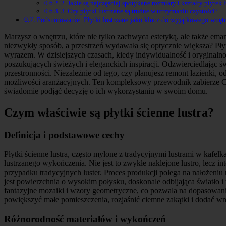
2. Jakie są najczęściej spotykane rozmiary i kształty płytek 
3. Czy płytki lustrzane są trudne w utrzymaniu czystości?
Podsumowanie: Płytki lustrzane jako klucz do wyjątkowego wnęt
Marzysz o wnętrzu, które nie tylko zachwyca estetyką, ale także em
niezwykły sposób, a przestrzeń wydawała się optycznie większa? Płytk
wyrazem. W dzisiejszych czasach, kiedy indywidualność i oryginalno
poszukujących świeżych i eleganckich inspiracji. Odzwierciedlając świ
przestronności. Niezależnie od tego, czy planujesz remont łazienki, 
możliwości aranżacyjnych. Ten kompleksowy przewodnik zabierze Cię 
świadomie podjąć decyzję o ich wykorzystaniu w swoim domu.
Czym właściwie są płytki ścienne lustra?
Definicja i podstawowe cechy
Płytki ścienne lustra, często mylone z tradycyjnymi lustrami w kafel
lustrzanego wykończenia. Nie jest to zwykłe naklejone lustro, lecz 
przypadku tradycyjnych luster. Proces produkcji polega na nałożeniu
jest powierzchnia o wysokim połysku, doskonale odbijająca światło i 
fantazyjne mozaiki i wzory geometryczne, co pozwala na dopasowanie i
powiększyć małe pomieszczenia, rozjaśnić ciemne zakątki i dodać wn
Różnorodność materiałów i wykończeń