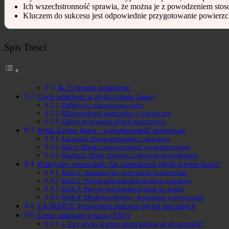
Ich wszechstronność sprawia, że można je z powodzeniem stoso
Kluczem do sukcesu jest odpowiednie przygotowanie powierzchni
Spis Tresci
📝 To musisz zapamiętać
Czym właściwie są płytki ścienne lustra?
Definicja i podstawowe cechy
Różnorodność materiałów i wykończeń
Zalety stosowania płytek lustrzanych
Płytki ścienne lustra – wszechstronność zastosowań
Łazienka: Iluzja przestrzeni i elegancja
Salon: Blask i nowoczesność w centrum uwagi
Kuchnia: Blask, higiena i optyczne powiększenie
Praktyczny przewodnik: Jak zainstalować płytki ścienne lustra?
Krok 1: Staranne przygotowanie powierzchni
Krok 2: Wybór odpowiedniego kleju i zaprawy
Krok 3: Precyzyjna instalacja krok po kroku
Krok 4: Dbałość o detale – fugowanie i czyszczenie
UX BONUS: Porównanie rodzajów płytek lustrzanych
Często zadawane pytania (FAQ)
1. Czy płytki ścienne lustra nadają się do łazienek?