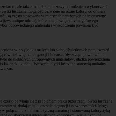
 i rozmiarem, ale także materiałem bazowym i rodzajem wykończenia
 płytki lustrzane mogą być barwione na różne kolory, co otwiera
ałość i są często stosowane w miejscach narażonych na intensywne
a (tzw. antique mirror), które nadaje wnętrzu vintage’owego
. Wybór odpowiedniego materiału i wykończenia powinien być
nieoceniona w przypadku małych lub słabo oświetlonych pomieszczeń.
ają również wnętrzu elegancji i luksusu; błyszcząca powierzchnia
stwie do niektórych chropowatych materiałów, gładka powierzchnia
 łazienek i kuchni. Wreszcie, płytki lustrzane stanowią unikalny
związań.
 często borykają się z problemem braku przestrzeni, płytki lustrzane
 przestrzeni, dodając jednocześnie elegancji i nowoczesności. Mogą
 w połączeniu z minimalistyczną armaturą i stonowaną kolorystyką
tane do stworzenia interesujących kompozycji wizualnych, na