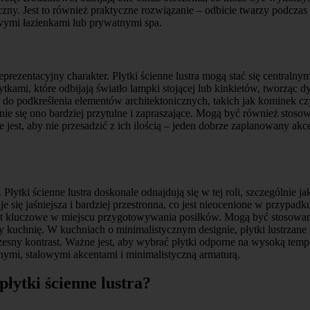
czny. Jest to również praktyczne rozwiązanie – odbicie twarzy podczas 
lowymi łazienkami lub prywatnymi spa.
 reprezentacyjny charakter. Płytki ścienne lustra mogą stać się centra
ami, które odbijają światło lampki stojącej lub kinkietów, tworząc dy
 do podkreślenia elementów architektonicznych, takich jak kominek czy
anie się ono bardziej przytulne i zapraszające. Mogą być również stos
 jest, aby nie przesadzić z ich ilością – jeden dobrze zaplanowany akce
 Płytki ścienne lustra doskonale odnajdują się w tej roli, szczególnie
e się jaśniejsza i bardziej przestronna, co jest nieocenione w przypad
 jest kluczowe w miejscu przygotowywania posiłków. Mogą być stosowan
y kuchnię. W kuchniach o minimalistycznym designie, płytki lustrzan
esny kontrast. Ważne jest, aby wybrać płytki odporne na wysoką temp
ymi, stalowymi akcentami i minimalistyczną armaturą.
łytki ścienne lustra?