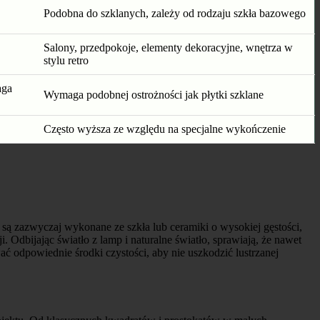
Podobna do szklanych, zależy od rodzaju szkła bazowego
Salony, przedpokoje, elementy dekoracyjne, wnętrza w
stylu retro
aga
Wymaga podobnej ostrożności jak płytki szklane
Często wyższa ze względu na specjalne wykończenie
 są zazwyczaj wykonane ze szkła lub ceramiki o wysokiej gęstości,
i. Odbijając światło z lamp i naturalne światło, sprawiają, że nawet
wać odpowiednie środki czystości, aby nie uszkodzić lustrzanej