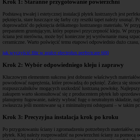
Krok 1: Staranne przygotowanie powierzchni
Podstawą trwałej i estetycznej instalacji płytek lustrzanych jest per
pęknięcia, stare łuszczące się farby czy resztki tapet należy usuną
doprowadzić do pęknięcia delikatnego lustrzanego materiału. W przyp
preparatem gruntującym, który poprawi przyczepność kleju. W przypa
ściana jest nierówna, może być konieczne jej wyrównanie masą szpach
ceramiczne. Warto poświęcić temu etapowi odpowiednio dużo czasu,
jak wyczyścić filtr w pralce electrolux perfectcare 600
Krok 2: Wybór odpowiedniego kleju i zaprawy
Kluczowym elementem sukcesu jest dobranie właściwych materiałów k
powodować naprężenia, które prowadzą do pęknięć. Zaleca się stosow
rozpuszczalników mogących uszkodzić lustrzaną powłokę. Najlepszym 
zakupem warto skonsultować się z producentem płytek lub sprzedawc
planujemy fugowanie, należy wybrać fugę o neutralnym składzie, najl
zwłaszcza jeśli montowane są z minimalnymi odstępami – w takim przy
Krok 3: Precyzyjna instalacja krok po kroku
Po przygotowaniu ściany i zgromadzeniu potrzebnych materiałów, moż
płytek. Klej należy rozprowadzić na powierzchni ściany za pomocą o