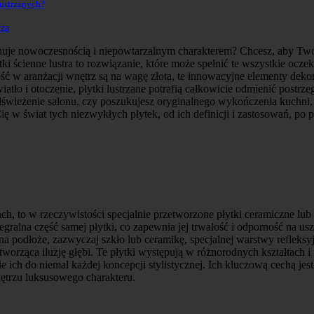
lustrzanych?
rza
anuje nowoczesnością i niepowtarzalnym charakterem? Chcesz, aby Twoj
i ścienne lustra to rozwiązanie, które może spełnić te wszystkie ocze
ść w aranżacji wnętrz są na wagę złota, te innowacyjne elementy deko
atło i otoczenie, płytki lustrzane potrafią całkowicie odmienić postrze
odświeżenie salonu, czy poszukujesz oryginalnego wykończenia kuchni, 
w świat tych niezwykłych płytek, od ich definicji i zastosowań, po p
kach, to w rzeczywistości specjalnie przetworzone płytki ceramiczne lu
integralna część samej płytki, co zapewnia jej trwałość i odporność n
 na podłoże, zazwyczaj szkło lub ceramikę, specjalnej warstwy refleksy
tworząca iluzję głębi. Te płytki występują w różnorodnych kształtach 
ch do niemal każdej koncepcji stylistycznej. Ich kluczową cechą jest z
ętrzu luksusowego charakteru.