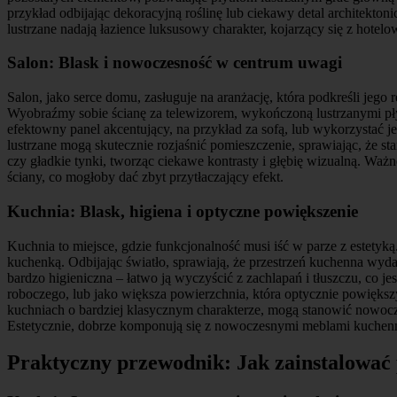
przykład odbijając dekoracyjną roślinę lub ciekawy detal architektoni
lustrzane nadają łazience luksusowy charakter, kojarzący się z hote
Salon: Blask i nowoczesność w centrum uwagi
Salon, jako serce domu, zasługuje na aranżację, która podkreśli jego
Wyobraźmy sobie ścianę za telewizorem, wykończoną lustrzanymi płytk
efektowny panel akcentujący, na przykład za sofą, lub wykorzystać je
lustrzane mogą skutecznie rozjaśnić pomieszczenie, sprawiając, że st
czy gładkie tynki, tworząc ciekawe kontrasty i głębię wizualną. Ważne
ściany, co mogłoby dać zbyt przytłaczający efekt.
Kuchnia: Blask, higiena i optyczne powiększenie
Kuchnia to miejsce, gdzie funkcjonalność musi iść w parze z estetyką.
kuchenką. Odbijając światło, sprawiają, że przestrzeń kuchenna wydaj
bardzo higieniczna – łatwo ją wyczyścić z zachlapań i tłuszczu, co
roboczego, lub jako większa powierzchnia, która optycznie powiększ
kuchniach o bardziej klasycznym charakterze, mogą stanowić nowocz
Estetycznie, dobrze komponują się z nowoczesnymi meblami kuchenn
Praktyczny przewodnik: Jak zainstalować p