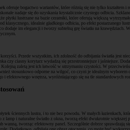
nek oferuje bogactwo wariantów, które różnią się nie tylko kształtem
konale nadaje się do uzyskania krystalicznie czystego odbicia. Szklane
kże płytki lustrzane na bazie ceramiki, które oferują większą wytrzym
 klasycznego, idealnie gładkiego odbicia, po efekt postarzanego lustr
 co dodaje im elegancji i tworzy subtelną grę światła na krawędziach
tycznym.
 korzyści. Przede wszystkim, ich zdolność do odbijania światła jest 
enka czy ciasny korytarz wydadzą się przestronniejsze i jaśniejsze. Dod
Kolejną zaletą jest ich łatwość w utrzymaniu czystości. W przeciwień
 również stosunkowo odporne na wilgoć, co czyni je idealnym wyborem do
o i efektownego wnętrza, wyróżniającego się na tle standardowych ro
astosowań
łytek ściennych lustra, i to nie bez powodu. W małych łazienkach, które
ło z lamp i naturalne światło z okna, tworzą efekt dwukrotnie większej
 wanną, tworząc efektowny panel. Szczególnie dobrze sprawdzają się
rolę. Dodatkowo, odbijają one obraz otoczenia, co może być wykorzys