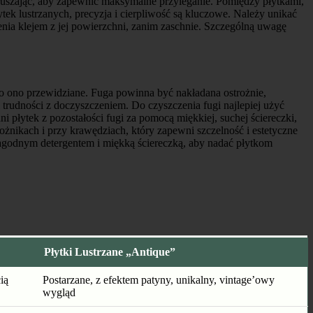
 poruszając, aby zapewnić maksymalne przyleganie. Pomiędzy płytkami,
k lustrzanych, precyzja i cierpliwość są kluczowe. Należy unikać
nia klejem z jej powierzchni, zanim zaschnie. Szczególną uwagę
ło ono przewidziane. Fuga powinna być nakładana ostrożnie,
 trudności z doczyszczeniem. Do czyszczenia fugi najlepiej użyć
i płytek z pozostałości fugi za pomocą miękkiej, suchej ściereczki,
ożnikach i przy krawędziach, który zapewni szczelność i estetyczne
łagodnym detergentem i miękką ściereczką, aby nadać płytkom
Płytki Lustrzane „Antique”
ią
Postarzane, z efektem patyny, unikalny, vintage’owy
wygląd