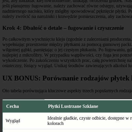
jest, aby nakładać klej równomiernie, unikając tworzenia grudek. Na
jeśli planujemy fugowanie, należy zachować równe odstępy, używając
nadmiernego nacisku, który mógłby spowodować pęknięcie płytki. Po 
należy zwrócić na narożniki i krawędzie pomieszczenia, aby zachowa
Krok 4: Dbałość o detale – fugowanie i czyszczenie
Po całkowitym wyschnięciu kleju (zgodnie z zaleceniami producenta,
wypełniając przestrzenie między płytkami za pomocą gumowej packi. N
wilgotnej gąbki, pamiętając o jej częstym płukaniu. Po fugowaniu, gd
najlepiej z mikrofibry. W przypadku wątpliwości, czy fuga jest potr
wykończenie. Po zakończeniu wszystkich prac, całą powierzchnię nal
ostateczny, lśniący wygląd. Unikaj środków zawierających alkohol l
UX BONUS: Porównanie rodzajów płytek 
Oto tabela porównująca kluczowe aspekty trzech popularnych rodzajó
Cecha
Płytki Lustrzane Szklane
Idealnie gładkie, czyste odbicie, dostępne w
Wygląd
kolorach