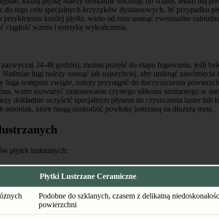
stępnie, każdą płytkę należy delikatnie docisnąć do ściany, lekko nią
 do tego celu specjalnych krzyżyków dystansowych. W przypadku płyte
przyklejeniu każdej płytki, warto od razu usunąć ewentualne zabrudze
ć ciągłość wzoru i estetykę wykończenia.
 zazwyczaj 24-48 godzin), można przejść do etapu fugowania, jeśli by
admiar fugi należy usunąć jak najszybciej, aby uniknąć zaschnięcia i
y fuga wstępnie zwiąże, należy przystąpić do doczyszczenia powierzchn
zebna, warto rozważyć zastosowanie czystego silikonu sanitarnego w nar
eży dokładnie oczyścić specjalnym płynem do czyszczenia luster lub 
ub amoniak, które mogą uszkodzić powłokę lustrzaną na dłuższą metę.
lustrzanych
w płytek lustrzanych:
Płytki Lustrzane Ceramiczne
 różnych
Podobne do szklanych, czasem z delikatną niedoskonałośc
powierzchni