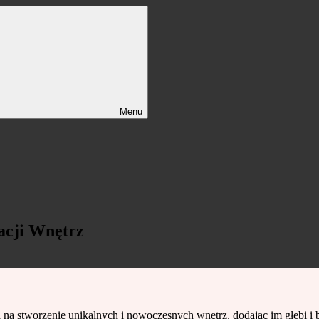
Menu
acji Wnętrz
a na stworzenie unikalnych i nowoczesnych wnętrz, dodając im głębi i 