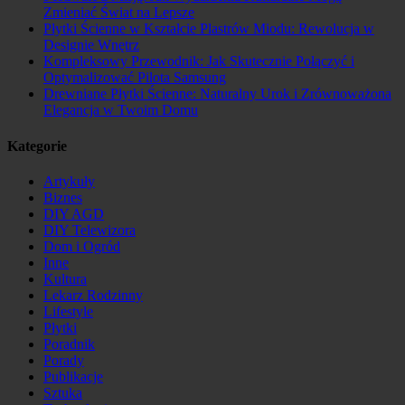
Zmieniać Świat na Lepsze
Płytki Ścienne w Kształcie Plastrów Miodu: Rewolucja w
Designie Wnętrz
Kompleksowy Przewodnik: Jak Skutecznie Połączyć i
Optymalizować Pilota Samsung
Drewniane Płytki Ścienne: Naturalny Urok i Zrównoważona
Elegancja w Twoim Domu
Kategorie
Artykuły
Biznes
DIY AGD
DIY Telewizora
Dom i Ogród
Inne
Kultura
Lekarz Rodzinny
Lifestyle
Płytki
Poradnik
Porady
Publikacje
Sztuka