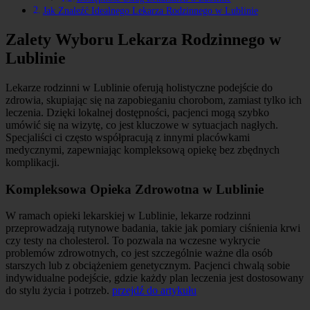
Jak Znaleźć Idealnego Lekarza Rodzinnego w Lublinie
Zalety Wyboru Lekarza Rodzinnego w
Lublinie
Lekarze rodzinni w Lublinie oferują holistyczne podejście do
zdrowia, skupiając się na zapobieganiu chorobom, zamiast tylko ich
leczenia. Dzięki lokalnej dostępności, pacjenci mogą szybko
umówić się na wizytę, co jest kluczowe w sytuacjach nagłych.
Specjaliści ci często współpracują z innymi placówkami
medycznymi, zapewniając kompleksową opiekę bez zbędnych
komplikacji.
Kompleksowa Opieka Zdrowotna w Lublinie
W ramach opieki lekarskiej w Lublinie, lekarze rodzinni
przeprowadzają rutynowe badania, takie jak pomiary ciśnienia krwi
czy testy na cholesterol. To pozwala na wczesne wykrycie
problemów zdrowotnych, co jest szczególnie ważne dla osób
starszych lub z obciążeniem genetycznym. Pacjenci chwalą sobie
indywidualne podejście, gdzie każdy plan leczenia jest dostosowany
do stylu życia i potrzeb.
przejdź do artykułu