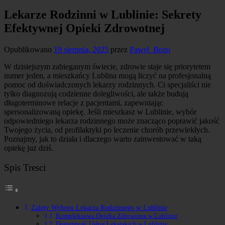
Lekarze Rodzinni w Lublinie: Sekrety
Efektywnej Opieki Zdrowotnej
Opublikowano
19 sierpnia, 2025
przez
Pawel_Bozo
W dzisiejszym zabieganym świecie, zdrowie staje się priorytetem
numer jeden, a mieszkańcy Lublina mogą liczyć na profesjonalną
pomoc od doświadczonych lekarzy rodzinnych. Ci specjaliści nie
tylko diagnozują codzienne dolegliwości, ale także budują
długoterminowe relacje z pacjentami, zapewniając
spersonalizowaną opiekę. Jeśli mieszkasz w Lublinie, wybór
odpowiedniego lekarza rodzinnego może znacząco poprawić jakość
Twojego życia, od profilaktyki po leczenie chorób przewlekłych.
Poznajmy, jak to działa i dlaczego warto zainwestować w taką
opiekę już dziś.
Spis Tresci
Zalety Wyboru Lekarza Rodzinnego w Lublinie
Kompleksowa Opieka Zdrowotna w Lublinie
Dostępność Usług Lekarskich w Lublinie