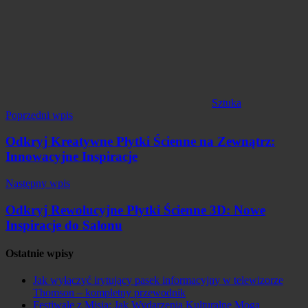
Sztuka
Nawigacja
Poprzedni wpis
wpisu
Odkryj Kreatywne Płytki Ścienne na Zewnątrz:
Innowacyjne Inspiracje
Następny wpis
Odkryj Rewolucyjne Płytki Ścienne 3D: Nowe
Inspiracje do Salonu
Ostatnie wpisy
Jak wyłączyć irytujący pasek informacyjny w telewizorze
Thomson – kompletny przewodnik
Festiwale z Misją: Jak Wydarzenia Kulturalne Mogą