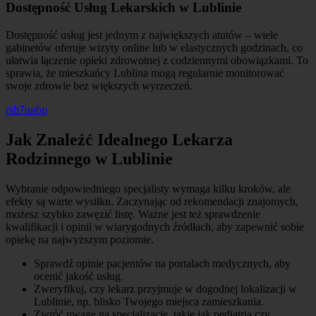
Dostępność Usług Lekarskich w Lublinie
Dostępność usług jest jednym z największych atutów – wiele
gabinetów oferuje wizyty online lub w elastycznych godzinach, co
ułatwia łączenie opieki zdrowotnej z codziennymi obowiązkami. To
sprawia, że mieszkańcy Lublina mogą regularnie monitorować
swoje zdrowie bez większych wyrzeczeń.
rsh7unbp
Jak Znaleźć Idealnego Lekarza
Rodzinnego w Lublinie
Wybranie odpowiedniego specjalisty wymaga kilku kroków, ale
efekty są warte wysiłku. Zaczynając od rekomendacji znajomych,
możesz szybko zawęzić listę. Ważne jest też sprawdzenie
kwalifikacji i opinii w wiarygodnych źródłach, aby zapewnić sobie
opiekę na najwyższym poziomie.
Sprawdź opinie pacjentów na portalach medycznych, aby
ocenić jakość usług.
Zweryfikuj, czy lekarz przyjmuje w dogodnej lokalizacji w
Lublinie, np. blisko Twojego miejsca zamieszkania.
Zwróć uwagę na specjalizacje, takie jak pediatria czy