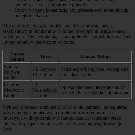
geriatria, jeśli masz konkretne potrzeby.
Umów wstępną konsultację, aby przetestować komunikację i
podejście lekarza.
Aby ułatwić Ci decyzję, poniżej znajdziesz prostą tabelę z
przykładowymi klinikami w Lublinie, oferującymi usługi lekarzy
rodzinnych. Dane te opierają się na ogólnodostępnych informacjach
i mogą pomóc w pierwszym wyborze.
Nazwa
Adres
Główne Usługi
Kliniki
Klinika
Ul. Głęboka
Badania profilaktyczne, szczepienia,
Zdrowia
10, Lublin
konsultacje online
Lublin
Centrum
Ul.
Opieka dla dzieci, leczenie chorób
Medyczne
Krasińskiego
przewlekłych, badania laboratoryjne
Lublin
5, Lublin
Wybierając lekarza rodzinnego w Lublinie, pamiętaj, że regularne
wizyty mogą zapobiec wielu problemom zdrowotnym. To
inwestycja w długoterminowe samopoczucie, wspierana przez
lokalnych specjalistów gotowych na wyzwania współczesnego
życia.