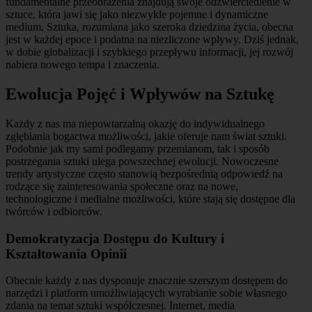
fundamentalne przeobrażenia znajdują swoje odzwierciedlenie w
sztuce, która jawi się jako niezwykle pojemne i dynamiczne
medium. Sztuka, rozumiana jako szeroka dziedzina życia, obecna
jest w każdej epoce i podatna na niezliczone wpływy. Dziś jednak,
w dobie globalizacji i szybkiego przepływu informacji, jej rozwój
nabiera nowego tempa i znaczenia.
Ewolucja Pojęć i Wpływów na Sztukę
Każdy z nas ma niepowtarzalną okazję do indywidualnego
zgłębiania bogactwa możliwości, jakie oferuje nam świat sztuki.
Podobnie jak my sami podlegamy przemianom, tak i sposób
postrzegania sztuki ulega powszechnej ewolucji. Nowoczesne
trendy artystyczne często stanowią bezpośrednią odpowiedź na
rodzące się zainteresowania społeczne oraz na nowe,
technologiczne i medialne możliwości, które stają się dostępne dla
twórców i odbiorców.
Demokratyzacja Dostępu do Kultury i
Kształtowania Opinii
Obecnie każdy z nas dysponuje znacznie szerszym dostępem do
narzędzi i platform umożliwiających wyrabianie sobie własnego
zdania na temat sztuki współczesnej. Internet, media