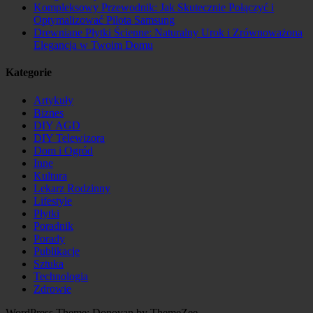
Kompleksowy Przewodnik: Jak Skutecznie Połączyć i
Optymalizować Pilota Samsung
Drewniane Płytki Ścienne: Naturalny Urok i Zrównoważona
Elegancja w Twoim Domu
Kategorie
Artykuły
Biznes
DIY AGD
DIY Telewizora
Dom i Ogród
Inne
Kultura
Lekarz Rodzinny
Lifestyle
Płytki
Poradnik
Porady
Publikacje
Sztuka
Technologia
Zdrowie
WordPress Theme: Donovan by ThemeZee.