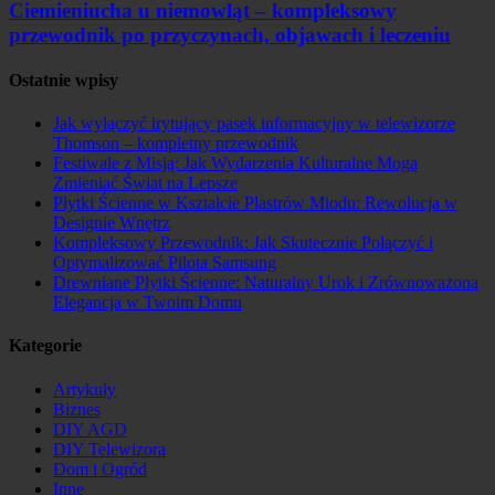
Ciemieniucha u niemowląt – kompleksowy
przewodnik po przyczynach, objawach i leczeniu
Ostatnie wpisy
Jak wyłączyć irytujący pasek informacyjny w telewizorze
Thomson – kompletny przewodnik
Festiwale z Misją: Jak Wydarzenia Kulturalne Mogą
Zmieniać Świat na Lepsze
Płytki Ścienne w Kształcie Plastrów Miodu: Rewolucja w
Designie Wnętrz
Kompleksowy Przewodnik: Jak Skutecznie Połączyć i
Optymalizować Pilota Samsung
Drewniane Płytki Ścienne: Naturalny Urok i Zrównoważona
Elegancja w Twoim Domu
Kategorie
Artykuły
Biznes
DIY AGD
DIY Telewizora
Dom i Ogród
Inne