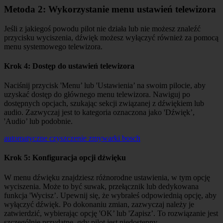
Metoda 2: Wykorzystanie menu ustawień telewizora
Jeśli z jakiegoś powodu pilot nie działa lub nie możesz znaleźć
przycisku wyciszenia, dźwięk możesz wyłączyć również za pomocą
menu systemowego telewizora.
Krok 4: Dostęp do ustawień telewizora
Naciśnij przycisk 'Menu’ lub 'Ustawienia’ na swoim pilocie, aby
uzyskać dostęp do głównego menu telewizora. Nawiguj po
dostępnych opcjach, szukając sekcji związanej z dźwiękiem lub
audio. Zazwyczaj jest to kategoria oznaczona jako 'Dźwięk’,
'Audio’ lub podobnie.
automatyczne czyszczenie zmywarki bosch
Krok 5: Konfiguracja opcji dźwięku
W menu dźwięku znajdziesz różnorodne ustawienia, w tym opcję
wyciszenia. Może to być suwak, przełącznik lub dedykowana
funkcja 'Wycisz’. Upewnij się, że wybrałeś odpowiednią opcję, aby
wyłączyć dźwięk. Po dokonaniu zmian, zazwyczaj należy je
zatwierdzić, wybierając opcję 'OK’ lub 'Zapisz’. To rozwiązanie jest
szczególnie przydatne, gdy pilot jest niedostępny.