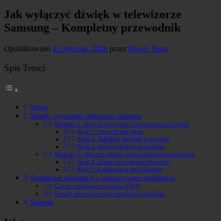
Jak wyłączyć dźwięk w telewizorze
Samsung – Kompletny przewodnik
Opublikowano
22 stycznia, 2026
przez
Pawel_Bozo
Spis Tresci
Wstęp
Metody wyciszenia telewizora Samsung
Metoda 1: Użycie przycisku wyciszenia na pilocie
Krok 1: Sprawdź stan pilota
Krok 2: Zlokalizuj przycisk wyciszenia
Krok 3: Aktywuj funkcję wyciszenia
Metoda 2: Wykorzystanie menu ustawień telewizora
Krok 4: Dostęp do ustawień telewizora
Krok 5: Konfiguracja opcji dźwięku
Dodatkowe informacje i rozwiązywanie problemów
Często zadawane pytania (FAQ)
Porady dotyczące optymalizacji dźwięku
Wnioski