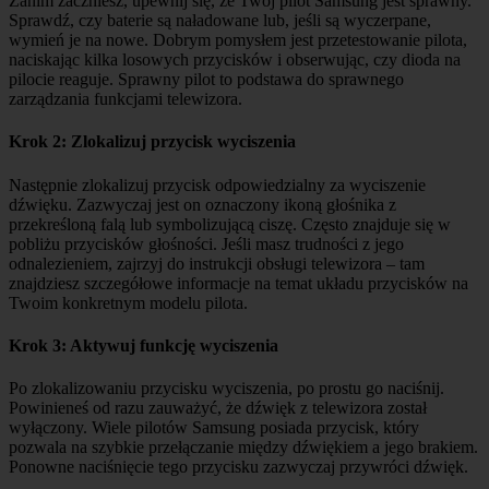
Zanim zaczniesz, upewnij się, że Twój pilot Samsung jest sprawny.
Sprawdź, czy baterie są naładowane lub, jeśli są wyczerpane,
wymień je na nowe. Dobrym pomysłem jest przetestowanie pilota,
naciskając kilka losowych przycisków i obserwując, czy dioda na
pilocie reaguje. Sprawny pilot to podstawa do sprawnego
zarządzania funkcjami telewizora.
Krok 2: Zlokalizuj przycisk wyciszenia
Następnie zlokalizuj przycisk odpowiedzialny za wyciszenie
dźwięku. Zazwyczaj jest on oznaczony ikoną głośnika z
przekreśloną falą lub symbolizującą ciszę. Często znajduje się w
pobliżu przycisków głośności. Jeśli masz trudności z jego
odnalezieniem, zajrzyj do instrukcji obsługi telewizora – tam
znajdziesz szczegółowe informacje na temat układu przycisków na
Twoim konkretnym modelu pilota.
Krok 3: Aktywuj funkcję wyciszenia
Po zlokalizowaniu przycisku wyciszenia, po prostu go naciśnij.
Powinieneś od razu zauważyć, że dźwięk z telewizora został
wyłączony. Wiele pilotów Samsung posiada przycisk, który
pozwala na szybkie przełączanie między dźwiękiem a jego brakiem.
Ponowne naciśnięcie tego przycisku zazwyczaj przywróci dźwięk.