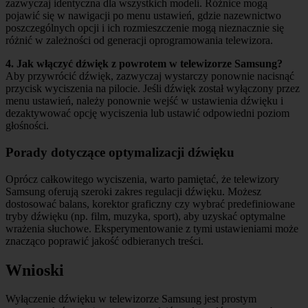
zazwyczaj identyczna dla wszystkich modeli. Różnice mogą
pojawić się w nawigacji po menu ustawień, gdzie nazewnictwo
poszczególnych opcji i ich rozmieszczenie mogą nieznacznie się
różnić w zależności od generacji oprogramowania telewizora.
4. Jak włączyć dźwięk z powrotem w telewizorze Samsung?
Aby przywrócić dźwięk, zazwyczaj wystarczy ponownie nacisnąć
przycisk wyciszenia na pilocie. Jeśli dźwięk został wyłączony przez
menu ustawień, należy ponownie wejść w ustawienia dźwięku i
dezaktywować opcję wyciszenia lub ustawić odpowiedni poziom
głośności.
Porady dotyczące optymalizacji dźwięku
Oprócz całkowitego wyciszenia, warto pamiętać, że telewizory
Samsung oferują szeroki zakres regulacji dźwięku. Możesz
dostosować balans, korektor graficzny czy wybrać predefiniowane
tryby dźwięku (np. film, muzyka, sport), aby uzyskać optymalne
wrażenia słuchowe. Eksperymentowanie z tymi ustawieniami może
znacząco poprawić jakość odbieranych treści.
Wnioski
Wyłączenie dźwięku w telewizorze Samsung jest prostym