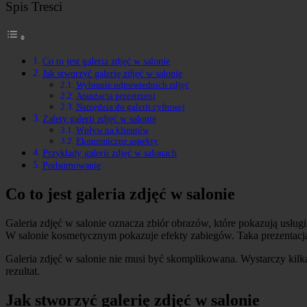
Spis Tresci
Co to jest galeria zdjęć w salonie
Jak stworzyć galerię zdjęć w salonie
Wybranie odpowiednich zdjęć
Aranżacja przestrzeni
Narzędzia do galerii cyfrowej
Zalety galerii zdjęć w salonie
Wpływ na klientów
Ekonomiczne aspekty
Przykłady galerii zdjęć w salonach
Podsumowanie
Co to jest galeria zdjęć w salonie
Galeria zdjęć w salonie oznacza zbiór obrazów, które pokazują usługi
W salonie kosmetycznym pokazuje efekty zabiegów. Taka prezentacja j
Galeria zdjęć w salonie nie musi być skomplikowana. Wystarczy kilk
rezultat.
Jak stworzyć galerię zdjęć w salonie