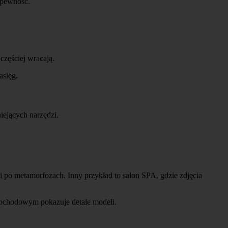
iepewność.
częściej wracają.
asięg.
iejących narzędzi.
 i po metamorfozach. Inny przykład to salon SPA, gdzie zdjęcia
amochodowym pokazuje detale modeli.