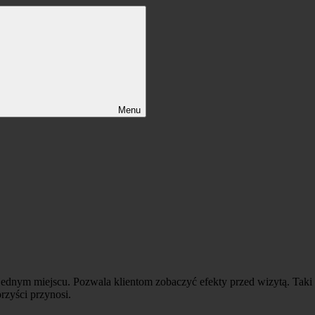
Menu
 jednym miejscu. Pozwala klientom zobaczyć efekty przed wizytą. Taki 
orzyści przynosi.