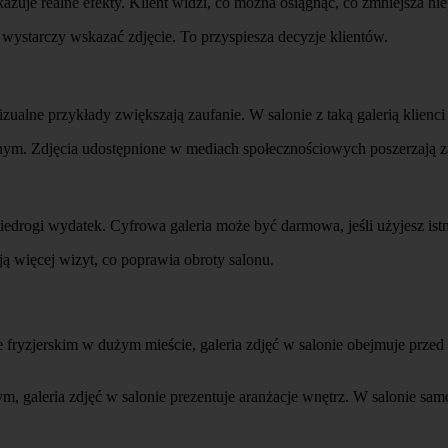
kazuje realne efekty. Klient widzi, co można osiągnąć, co zmniejsza n
 wystarczy wskazać zdjęcie. To przyspiesza decyzje klientów.
zualne przykłady zwiększają zaufanie. W salonie z taką galerią klienci 
innym. Zdjęcia udostępnione w mediach społecznościowych poszerzają z
edrogi wydatek. Cyfrowa galeria może być darmowa, jeśli użyjesz istn
ją więcej wizyt, co poprawia obroty salonu.
e fryzjerskim w dużym mieście, galeria zdjęć w salonie obejmuje przed
m, galeria zdjęć w salonie prezentuje aranżacje wnętrz. W salonie s