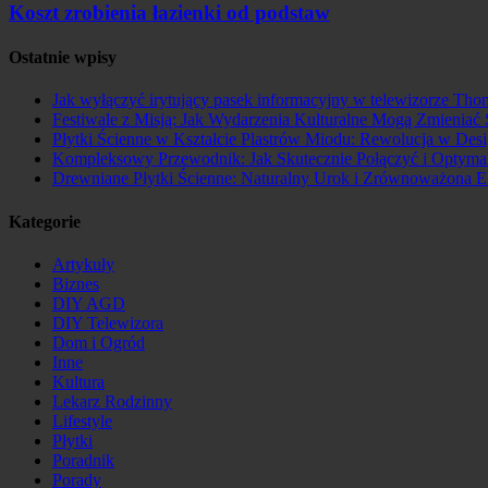
Koszt zrobienia łazienki od podstaw
Ostatnie wpisy
Jak wyłączyć irytujący pasek informacyjny w telewizorze Th
Festiwale z Misją: Jak Wydarzenia Kulturalne Mogą Zmieniać 
Płytki Ścienne w Kształcie Plastrów Miodu: Rewolucja w Des
Kompleksowy Przewodnik: Jak Skutecznie Połączyć i Optyma
Drewniane Płytki Ścienne: Naturalny Urok i Zrównoważona
Kategorie
Artykuły
Biznes
DIY AGD
DIY Telewizora
Dom i Ogród
Inne
Kultura
Lekarz Rodzinny
Lifestyle
Płytki
Poradnik
Porady