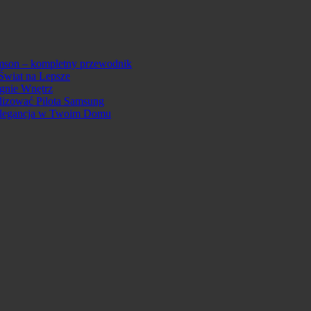
omson – kompletny przewodnik
Świat na Lepsze
ignie Wnętrz
lizować Pilota Samsung
 Elegancja w Twoim Domu