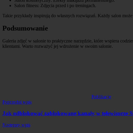
Salon kosmetyczny: Efekty makijażu permanentnego.
Salon fitness: Zdjęcia przed i po treningach.
Takie przykłady inspirują do własnych rozwiązań. Każdy salon może 
Podsumowanie
Galeria zdjęć w salonie to praktyczne narzędzie, które wspiera codzie
klientami. Warto rozważyć jej wdrożenie w swoim salonie.
Publikacje
Nawigacja
Poprzedni wpis
wpisu
Jak odblokować zablokowane kanały w telewizorze
Następny wpis