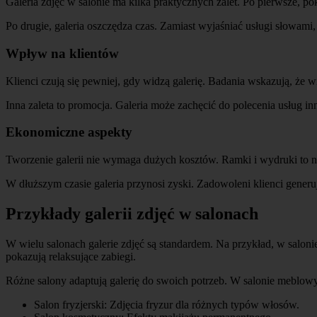
Galeria zdjęć w salonie ma kilka praktycznych zalet. Po pierwsze, po
Po drugie, galeria oszczędza czas. Zamiast wyjaśniać usługi słowami,
Wpływ na klientów
Klienci czują się pewniej, gdy widzą galerię. Badania wskazują, że wi
Inna zaleta to promocja. Galeria może zachęcić do polecenia usług 
Ekonomiczne aspekty
Tworzenie galerii nie wymaga dużych kosztów. Ramki i wydruki to ni
W dłuższym czasie galeria przynosi zyski. Zadowoleni klienci generu
Przykłady galerii zdjęć w salonach
W wielu salonach galerie zdjęć są standardem. Na przykład, w saloni
pokazują relaksujące zabiegi.
Różne salony adaptują galerię do swoich potrzeb. W salonie meblowy
Salon fryzjerski: Zdjęcia fryzur dla różnych typów włosów.